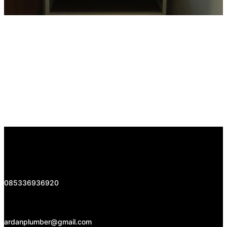
085336936920
ardanplumber@gmail.com