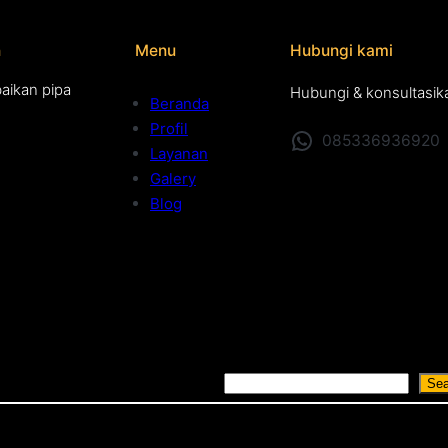
n
Menu
Hubungi kami
aikan pipa
Hubungi & konsultasik
Beranda
Profil
085336936920
Layanan
Galery
Blog
S
Sea
e
a