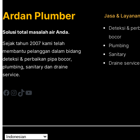
Ardan Plumber
Jasa & Layana
Deteksi & perb
Solusi total masalah air Anda.
bocor
Sejak tahun 2007 kami telah
Plumbing
membantu pelanggan dalam bidang
Sanitary
deteksi & perbaikan pipa bocor,
Draine service
plumbing, sanitary dan draine
service.
Facebook
Instagram
TikTok
YouTube