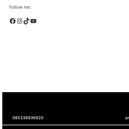
Follow me :
Facebook
Instagram
TikTok
YouTube
085336936920
a