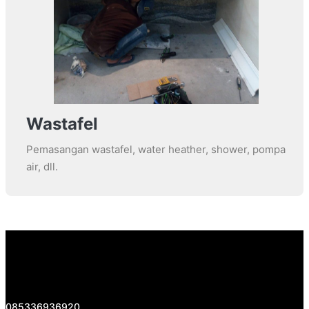
Wastafel
Pemasangan wastafel, water heather, shower, pompa
air, dll.
085336936920