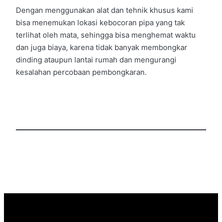
Dengan menggunakan alat dan tehnik khusus kami
bisa menemukan lokasi kebocoran pipa yang tak
terlihat oleh mata, sehingga bisa menghemat waktu
dan juga biaya, karena tidak banyak membongkar
dinding ataupun lantai rumah dan mengurangi
kesalahan percobaan pembongkaran.