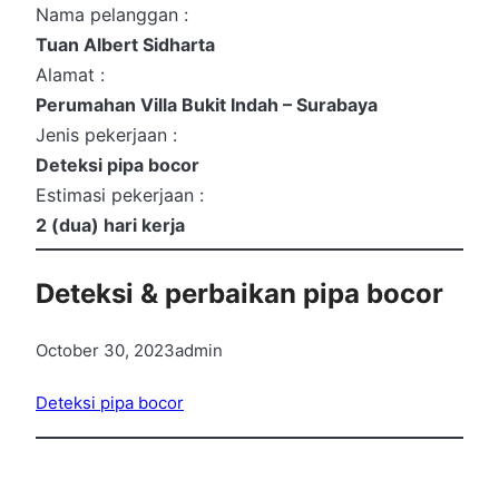
Nama pelanggan :
Tuan Albert Sidharta
Alamat :
Perumahan Villa Bukit Indah – Surabaya
Jenis pekerjaan :
Deteksi pipa bocor
Estimasi pekerjaan :
2 (dua) hari kerja
Deteksi & perbaikan pipa bocor
October 30, 2023
admin
Deteksi pipa bocor